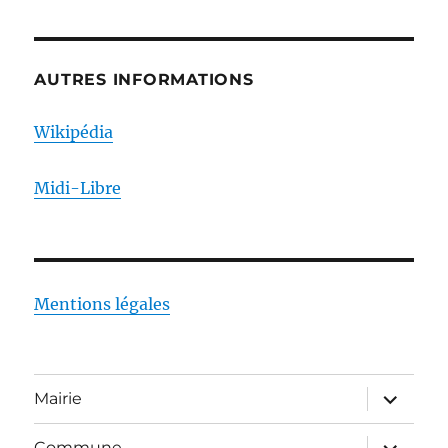
AUTRES INFORMATIONS
Wikipédia
Midi-Libre
Mentions légales
ouvrir
Mairie
le
sous-
menu
ouvrir
Commune