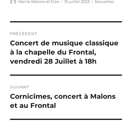
Auteur
Publié
Catégories
Mairie Malons et Elze
31 juillet 2023
Nouvelles
le
Navigation
PRÉCÉDENT
de
Concert de musique classique
Publication
précédente :
à la chapelle du Frontal,
l’article
vendredi 28 Juillet à 18h
SUIVANT
Cornicîmes, concert à Malons
Publication
suivante :
et au Frontal