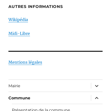
AUTRES INFORMATIONS
Wikipédia
Midi-Libre
Mentions légales
ouvrir
Mairie
le
sous-
menu
ouvrir
Commune
le
sous-
menu
Présentation de la commune