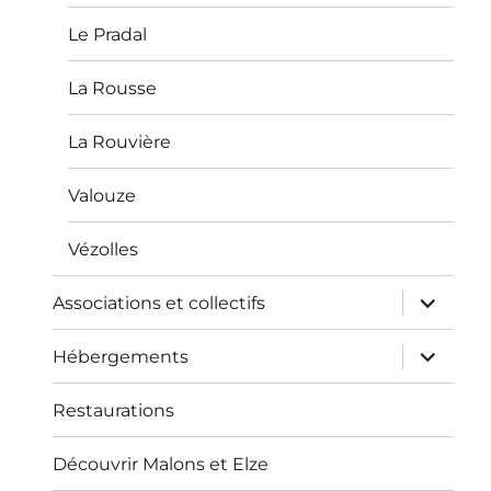
Le Pradal
La Rousse
La Rouvière
Valouze
Vézolles
ouvrir
Associations et collectifs
le
sous-
menu
ouvrir
Hébergements
le
sous-
menu
Restaurations
Découvrir Malons et Elze