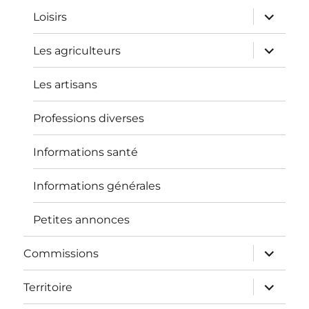
ouvrir
Loisirs
le
sous-
menu
ouvrir
Les agriculteurs
le
sous-
menu
Les artisans
Professions diverses
Informations santé
Informations générales
Petites annonces
ouvrir
Commissions
le
sous-
menu
ouvrir
Territoire
le
sous-