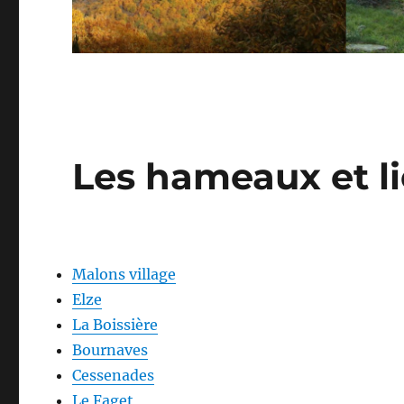
Les hameaux et li
Malons village
Elze
La Boissière
Bournaves
Cessenades
Le Faget