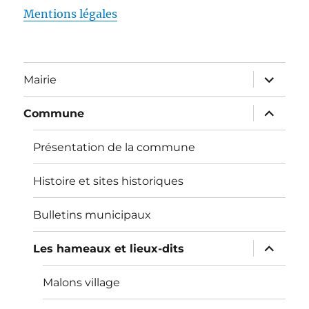
Mentions légales
ouvrir
Mairie
le
sous-
menu
ouvrir
Commune
le
sous-
menu
Présentation de la commune
Histoire et sites historiques
Bulletins municipaux
ouvrir
Les hameaux et lieux-dits
le
sous-
menu
Malons village