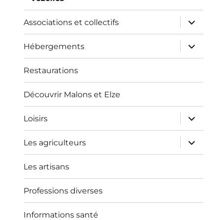
ouvrir
Associations et collectifs
le
sous-
menu
ouvrir
Hébergements
le
sous-
menu
Restaurations
Découvrir Malons et Elze
ouvrir
Loisirs
le
sous-
menu
ouvrir
Les agriculteurs
le
sous-
menu
Les artisans
Professions diverses
Informations santé