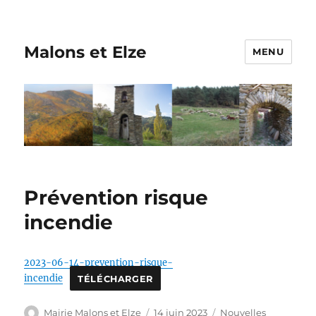
Malons et Elze
MENU
Prévention risque
incendie
2023-06-14-prevention-risque-
incendie
TÉLÉCHARGER
Auteur
Publié
Catégories
Mairie Malons et Elze
14 juin 2023
Nouvelles