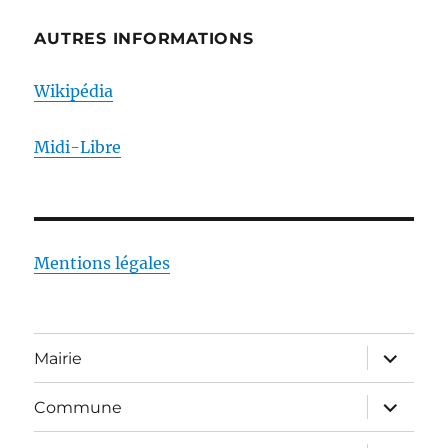
AUTRES INFORMATIONS
Wikipédia
Midi-Libre
Mentions légales
ouvrir
Mairie
le
sous-
menu
ouvrir
Commune
le
sous-