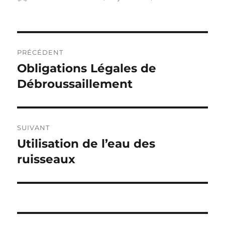
le
Navigation
PRÉCÉDENT
de
Obligations Légales de
Publication
précédente :
Débroussaillement
l’article
SUIVANT
Utilisation de l’eau des
Publication
suivante :
ruisseaux