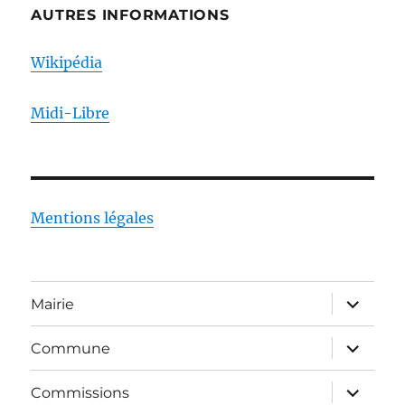
AUTRES INFORMATIONS
Wikipédia
Midi-Libre
Mentions légales
ouvrir
Mairie
le
sous-
menu
ouvrir
Commune
le
sous-
menu
ouvrir
Commissions
le