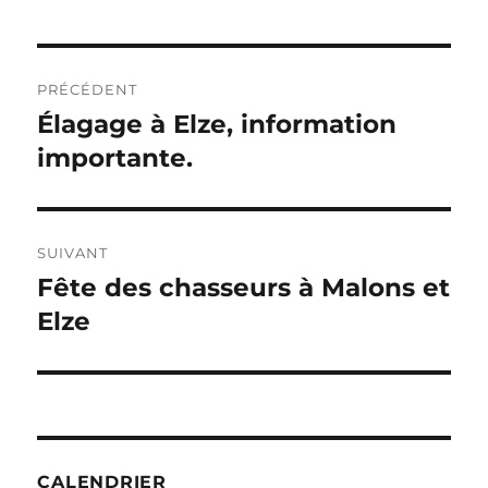
Navigation
PRÉCÉDENT
de
Élagage à Elze, information
Publication
précédente :
importante.
l’article
SUIVANT
Fête des chasseurs à Malons et
Publication
suivante :
Elze
CALENDRIER