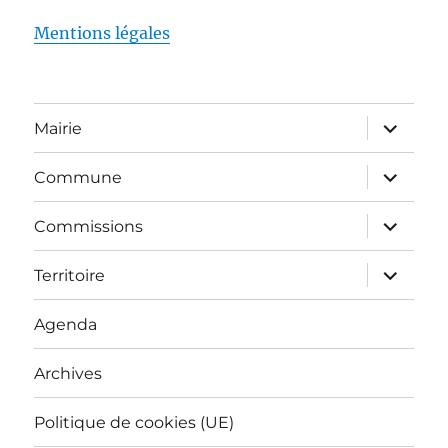
Mentions légales
ouvrir
Mairie
le
sous-
menu
ouvrir
Commune
le
sous-
menu
ouvrir
Commissions
le
sous-
menu
ouvrir
Territoire
le
sous-
menu
Agenda
Archives
Politique de cookies (UE)