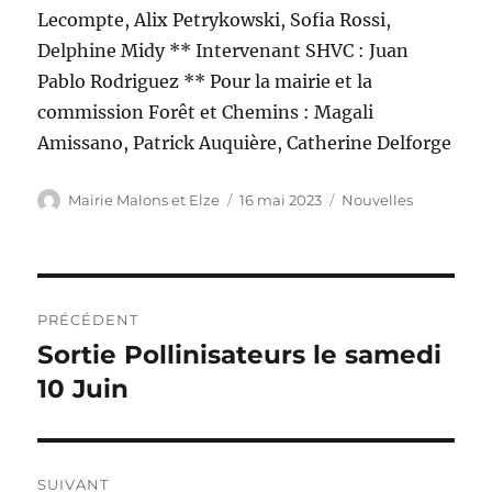
Lecompte, Alix Petrykowski, Sofia Rossi,
Delphine Midy ** Intervenant SHVC : Juan
Pablo Rodriguez ** Pour la mairie et la
commission Forêt et Chemins : Magali
Amissano, Patrick Auquière, Catherine Delforge
Auteur
Publié
Catégories
Mairie Malons et Elze
16 mai 2023
Nouvelles
le
Navigation
PRÉCÉDENT
de
Sortie Pollinisateurs le samedi
Publication
précédente :
10 Juin
l’article
SUIVANT