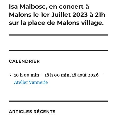
Isa Malbosc, en concert à
Publication
suivante :
Malons le 1er Juillet 2023 à 21h
sur la place de Malons village.
CALENDRIER
10 h 00 min
–
18 h 00 min
,
18 août 2026
–
Atelier Vannerie
ARTICLES RÉCENTS