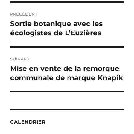
Navigation
PRÉCÉDENT
de
Sortie botanique avec les
Publication
précédente :
écologistes de L’Euzières
l’article
SUIVANT
Mise en vente de la remorque
Publication
suivante :
communale de marque Knapik
CALENDRIER