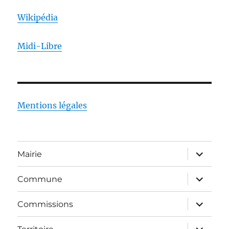
Wikipédia
Midi-Libre
Mentions légales
ouvrir
Mairie
le
sous-
menu
ouvrir
Commune
le
sous-
menu
ouvrir
Commissions
le
sous-
menu
ouvrir