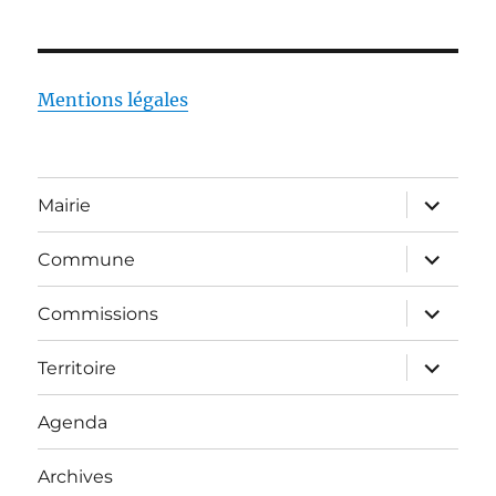
Mentions légales
ouvrir
Mairie
le
sous-
menu
ouvrir
Commune
le
sous-
menu
ouvrir
Commissions
le
sous-
menu
ouvrir
Territoire
le
sous-
menu
Agenda
Archives