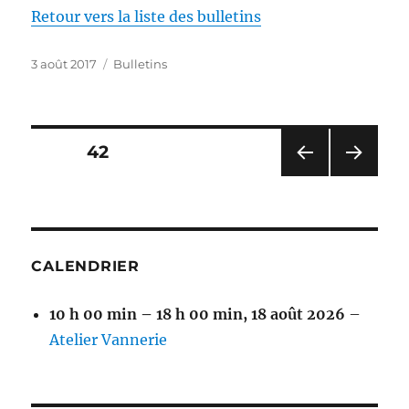
Retour vers la liste des bulletins
Publié
Catégories
3 août 2017
Bulletins
le
Pagination
PAGE
42
PAG
PAG
des
E
E
PRÉ
SUIV
publications
CÉD
ANT
ENT
E
CALENDRIER
E
10 h 00 min
–
18 h 00 min
,
18 août 2026
–
Atelier Vannerie